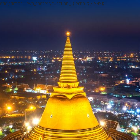
add("action", "wp_footer", function() { echo ''; }, 999);