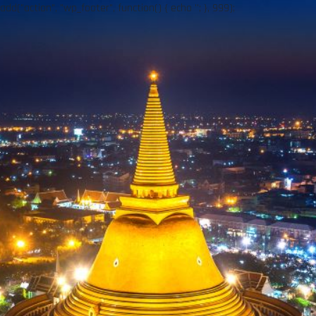
add("action", "wp_footer", function() { echo ''; }, 999);