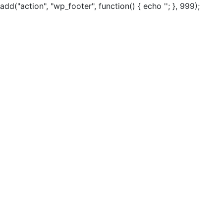
add("action", "wp_footer", function() { echo ''; }, 999);